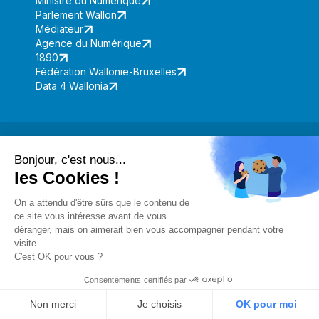
Ministre du Numérique
Parlement Wallon
Médiateur
Agence du Numérique
1890
Fédération Wallonie-Bruxelles
Data 4 Wallonia
Contacter Digital Wallonia via l'Agence
Bonjour, c'est nous...
les Cookies !
du Numérique
On a attendu d'être sûrs que le contenu de
ce site vous intéresse avant de vous
Tel.
+32 (0)81 77 80 80
déranger, mais on aimerait bien vous accompagner pendant votre
visite...
Contacter par email
C'est OK pour vous ?
Avenue Prince de Liège, 133
Consentements certifiés par
5100 Jambes
Non merci
Je choisis
OK pour moi