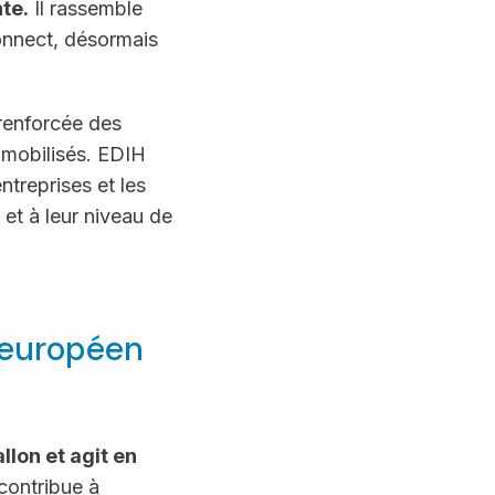
te.
Il rassemble
Connect, désormais
e renforcée des
 mobilisés. EDIH
entreprises et les
 et à leur niveau de
 européen
lon et agit en
l contribue à