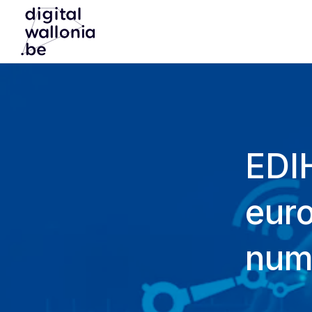
EDI
euro
num