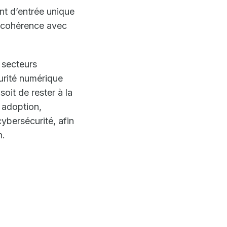
t d’entrée unique
n cohérence avec
 secteurs
turité numérique
oit de rester à la
 adoption,
cybersécurité, afin
n.