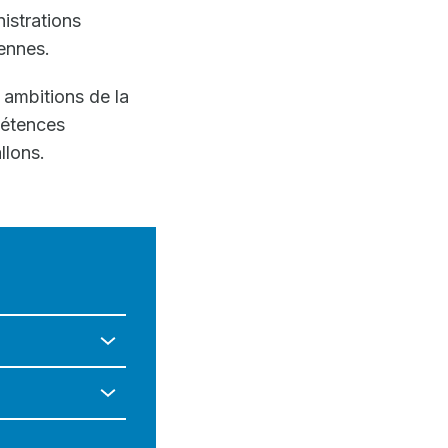
istrations
éennes.
 ambitions de la
pétences
llons.