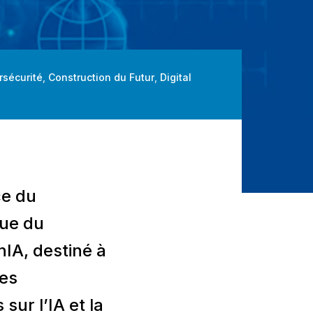
rsécurité
,
Construction du Futur
,
Digital
ce du
que du
nIA, destiné à
ses
sur l’IA et la