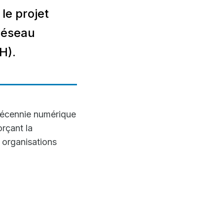
le projet
 réseau
H).
Décennie numérique
rçant la
s organisations