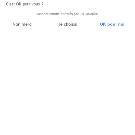
C'est OK pour vous ?
Consentements certifiés par
Non merci
Je choisis
OK pour moi
Axeptio consent
Plateforme de Gestion du Consentement : Personnalisez vos O
Notre plateforme vous permet d'adapter et de gérer vos paramètr
Digital Wallonia
Stratégie
Plateforme
Marque
Partenaires
Produits & services numériques