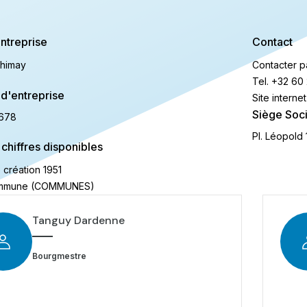
ntreprise
Contact
Chimay
Contacter p
Tel.
+32 60 
d'entreprise
Site internet
Siège Soci
678
Pl. Léopold
 chiffres disponibles
 création
1951
commune (COMMUNES)
Tanguy Dardenne
Bourgmestre