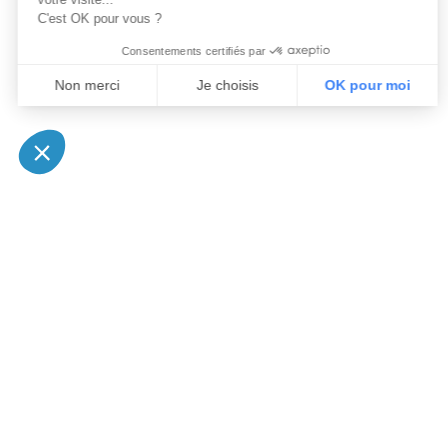
C'est OK pour vous ?
Consentements certifiés par
Non merci
Je choisis
OK pour moi
Axeptio consent
Plateforme de Gestion du Consentement : Personnalisez vo
Notre plateforme vous permet d'adapter et de gérer vos param