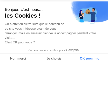
Bonjour, c'est nous...
les Cookies !
On a attendu d'être sûrs que le contenu de
ce site vous intéresse avant de vous
déranger, mais on aimerait bien vous accompagner pendant votre
visite...
C'est OK pour vous ?
Consentements certifiés par
Non merci
Je choisis
OK pour moi
Axeptio consent
Plateforme de Gestion du Consentement : Personnalisez vos O
Notre plateforme vous permet d'adapter et de gérer vos paramètr
Digital Wallonia