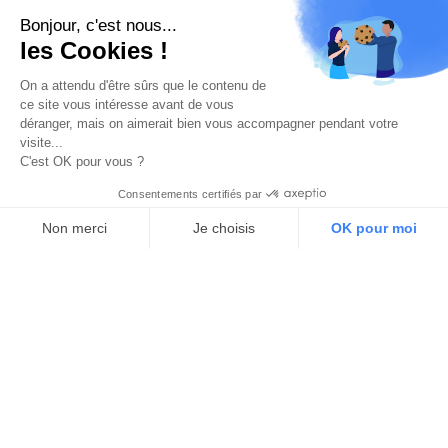
Bonjour, c'est nous...
les Cookies !
On a attendu d'être sûrs que le contenu de
ce site vous intéresse avant de vous
déranger, mais on aimerait bien vous accompagner pendant votre
visite...
C'est OK pour vous ?
Consentements certifiés par
Non merci
Je choisis
OK pour moi
Axeptio consent
Plateforme de Gestion du Consentement : Personnalisez vos O
Notre plateforme vous permet d'adapter et de gérer vos paramètr
Digital Wallonia