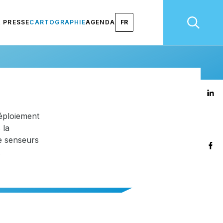
& PRESSE
CARTOGRAPHIE
AGENDA
FR
déploiement
 la
e senseurs
.