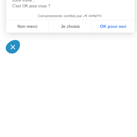
votre visite...
C'est OK pour vous ?
Consentements certifiés par
Non merci
Je choisis
OK pour moi
Axeptio consent
Plateforme de Gestion du Consentement : Personnalisez vo
Notre plateforme vous permet d'adapter et de gérer vos param