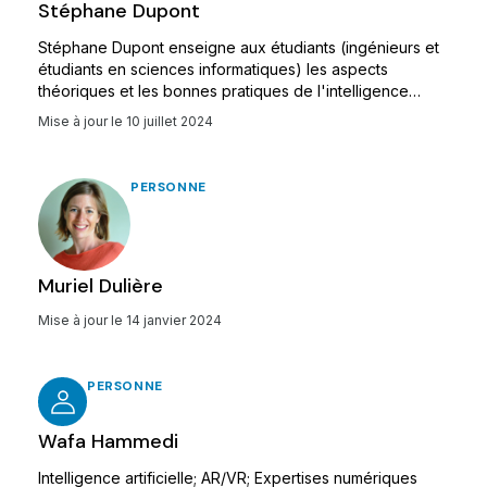
Stéphane Dupont
Stéphane Dupont enseigne aux étudiants (ingénieurs et
étudiants en sciences informatiques) les aspects
théoriques et les bonnes pratiques de l'intelligence
artificielle, de l'apprentissage automatique (ML-Machine
Mise à jour le
10 juillet 2024
Learning), de l'apprentissage profond et du génie
logiciel. Ces cours intimement liés aux activités de
recherche de l’unité couvrent le son, l'image, le langage,
PERSONNE
la multimodalité,etc.
Muriel Dulière
Mise à jour le
14 janvier 2024
PERSONNE
Wafa Hammedi
Intelligence artificielle; AR/VR; Expertises numériques