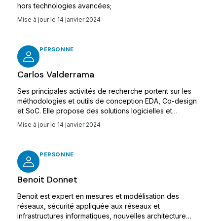
hors technologies avancées;
Mise à jour le
14 janvier 2024
PERSONNE
Carlos Valderrama
Ses principales activités de recherche portent sur les
méthodologies et outils de conception EDA, Co-design
et SoC. Elle propose des solutions logicielles et
matérielles hautes performances pour les architectures
Mise à jour le
14 janvier 2024
avancées, embarquées et reconfigurables, les systèmes
sur puces SoC et le calcul haute performance HPC, pour
les applications spatiales, de santé, de domotique et de
PERSONNE
robotique, etc.
Benoit Donnet
Benoit est expert en mesures et modélisation des
réseaux, sécurité appliquée aux réseaux et
infrastructures informatiques, nouvelles architecture