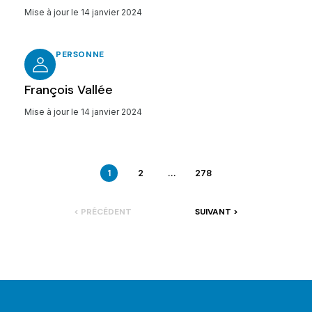
Internet (LISP, Segment Routing) et didactique de
Mise à jour le
14 janvier 2024
l'informatique.
PERSONNE
François Vallée
Mise à jour le
14 janvier 2024
1
2
...
278
< PRÉCÉDENT
SUIVANT >